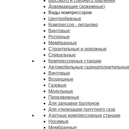
Высокого и среднего давления
Дожимающие (дожимные)
Виды компрессоров
Центробежные
Компрессор - детандер
Винтовые
Роторные
Мембранные
Строительные и дорожные
Спиральные
Компрессорные станции
Автомобильные газонаполнительные
Винтовые
Воздушные
Газовые
Модульные
Передвижные
Для заправки баллонов
Для утилизации попутного газа
Азотные компрессорные станции
Носимые
Мембранные