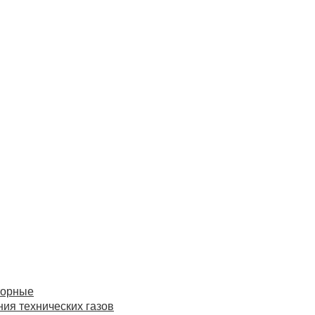
торные
ия технических газов