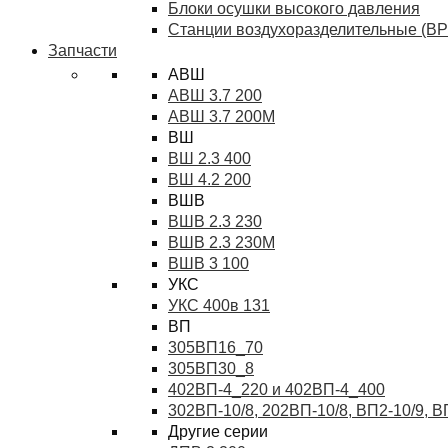
Блоки осушки высокого давления
Станции воздухоразделительные (ВР
Запчасти
АВШ
АВШ 3.7 200
АВШ 3.7 200М
ВШ
ВШ 2.3 400
ВШ 4.2 200
ВШВ
ВШВ 2.3 230
ВШВ 2.3 230М
ВШВ 3 100
УКС
УКС 400в 131
ВП
305ВП16_70
305ВП30_8
402ВП-4_220 и 402ВП-4_400
302ВП-10/8, 202ВП-10/8, ВП2-10/9, 
Другие серии