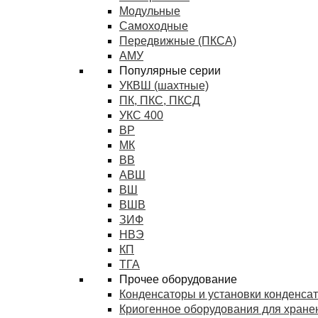
Модульные
Самоходные
Передвижные (ПКСА)
АМУ
Популярные серии
УКВШ (шахтные)
ПК, ПКС, ПКСД
УКС 400
ВР
МК
ВВ
АВШ
ВШ
ВШВ
ЗИФ
НВЭ
КП
ТГА
Прочее оборудование
Конденсаторы и установки конденса
Криогенное оборудования для хранен