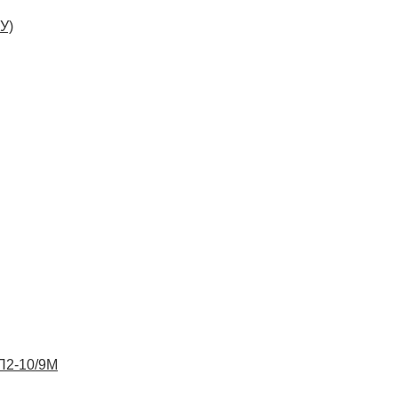
У)
ВП2-10/9М