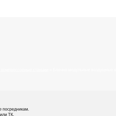
 компрессорные станции
»
Блочно-модульные воздушные к
е посредникам.
или ТК.